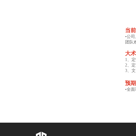
当
•公
团队
大
1、
2、
3、
预
•全